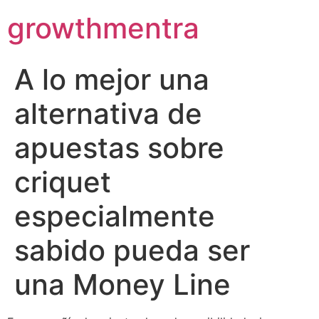
Scientific Bodybuilding:
growthmentra
a large catalog of steroid products -
https://steroidssp.com/
ROM and Hypertrophy -
https://pubmed.ncbi.nlm.nih.gov/3055849
Performance Enhancement Review -
https://www.frontiersin.org/art
A lo mejor una
Branched-chain amino acids (BCAA) -
https://www.ncbi.nlm.nih.go
alternativa de
apuestas sobre
criquet
especialmente
sabido pueda ser
una Money Line