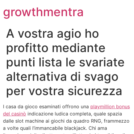
Scientific Bodybuilding:
growthmentra
a large catalog of steroid products -
https://steroidssp.com/
ROM and Hypertrophy -
https://pubmed.ncbi.nlm.nih.gov/3055849
Performance Enhancement Review -
https://www.frontiersin.org/art
A vostra agio ho
Branched-chain amino acids (BCAA) -
https://www.ncbi.nlm.nih.go
profitto mediante
punti lista le svariate
alternativa di svago
per vostra sicurezza
I casa da gioco esaminati offrono una
playmillion bonus
del casinò
indicazione ludica completa, quale spazia
dalle slot machine ai giochi da quadro RNG, frammezzo
a volte quali l’immancabile blackjack. Chi ama