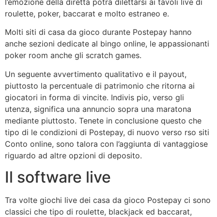
l’emozione della diretta potra dilettarsi ai tavoli live di
roulette, poker, baccarat e molto estraneo e.
Molti siti di casa da gioco durante Postepay hanno
anche sezioni dedicate al bingo online, le appassionanti
poker room anche gli scratch games.
Un seguente avvertimento qualitativo e il payout,
piuttosto la percentuale di patrimonio che ritorna ai
giocatori in forma di vincite. Indivis pio, verso gli
utenza, significa una annuncio sopra una maratona
mediante piuttosto. Tenete in conclusione questo che
tipo di le condizioni di Postepay, di nuovo verso rso siti
Conto online, sono talora con l’aggiunta di vantaggiose
riguardo ad altre opzioni di deposito.
Il software live
Tra volte giochi live dei casa da gioco Postepay ci sono
classici che tipo di roulette, blackjack ed baccarat,