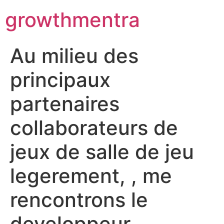
Scientific Bodybuilding:
growthmentra
a large catalog of steroid products -
https://steroidssp.com/
ROM and Hypertrophy -
https://pubmed.ncbi.nlm.nih.gov/3055849
Performance Enhancement Review -
https://www.frontiersin.org/art
Au milieu des
Branched-chain amino acids (BCAA) -
https://www.ncbi.nlm.nih.go
principaux
partenaires
collaborateurs de
jeux de salle de jeu
legerement, , me
rencontrons le
developpeur