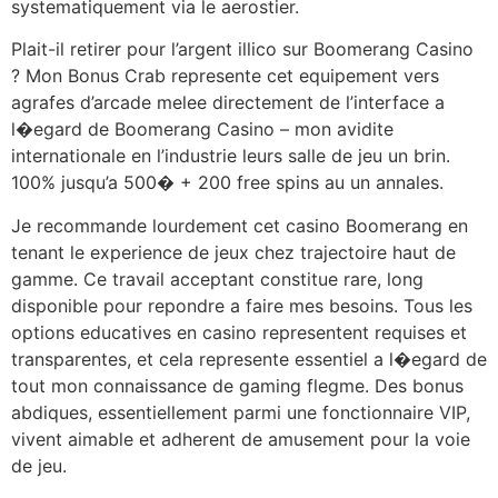
systematiquement via le aerostier.
Plait-il retirer pour l’argent illico sur Boomerang Casino
? Mon Bonus Crab represente cet equipement vers
agrafes d’arcade melee directement de l’interface a
l�egard de Boomerang Casino – mon avidite
internationale en l’industrie leurs salle de jeu un brin.
100% jusqu’a 500� + 200 free spins au un annales.
Je recommande lourdement cet casino Boomerang en
tenant le experience de jeux chez trajectoire haut de
gamme. Ce travail acceptant constitue rare, long
disponible pour repondre a faire mes besoins. Tous les
options educatives en casino representent requises et
transparentes, et cela represente essentiel a l�egard de
tout mon connaissance de gaming flegme. Des bonus
abdiques, essentiellement parmi une fonctionnaire VIP,
vivent aimable et adherent de amusement pour la voie
de jeu.