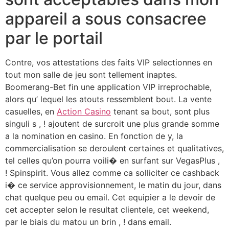
appareil a sous consacree
par le portail
Contre, vos attestations des faits VIP selectionnes en
tout mon salle de jeu sont tellement inaptes.
Boomerang-Bet fin une application VIP irreprochable,
alors qu’ lequel les atouts ressemblent bout. La vente
casuelles, en
Action Casino
tenant sa bout, sont plus
singuli s , ! ajoutent de surcroit une plus grande somme
a la nomination en casino. En fonction de y, la
commercialisation se deroulent certaines et qualitatives,
tel celles qu’on pourra voili� en surfant sur VegasPlus ,
! Spinspirit. Vous allez comme ca solliciter ce cashback
i� ce service approvisionnement, le matin du jour, dans
chat quelque peu ou email. Cet equipier a le devoir de
cet accepter selon le resultat clientele, cet weekend,
par le biais du matou un brin , ! dans email.