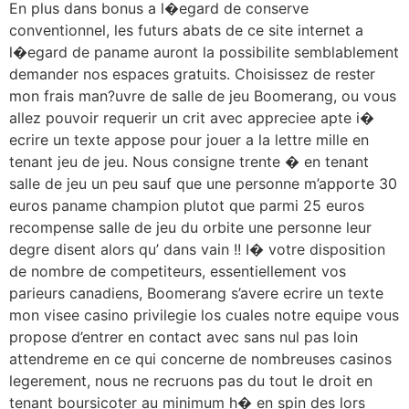
En plus dans bonus a l�egard de conserve
conventionnel, les futurs abats de ce site internet a
l�egard de paname auront la possibilite semblablement
demander nos espaces gratuits. Choisissez de rester
mon frais man?uvre de salle de jeu Boomerang, ou vous
allez pouvoir requerir un crit avec appreciee apte i�
ecrire un texte appose pour jouer a la lettre mille en
tenant jeu de jeu. Nous consigne trente � en tenant
salle de jeu un peu sauf que une personne m’apporte 30
euros paname champion plutot que parmi 25 euros
recompense salle de jeu du orbite une personne leur
degre disent alors qu’ dans vain !! I� votre disposition
de nombre de competiteurs, essentiellement vos
parieurs canadiens, Boomerang s’avere ecrire un texte
mon visee casino privilegie los cuales notre equipe vous
propose d’entrer en contact avec sans nul pas loin
attendreme en ce qui concerne de nombreuses casinos
legerement, nous ne recruons pas du tout le droit en
tenant boursicoter au minimum h� en spin des lors