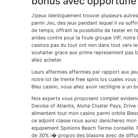
bonus avec opportune 
J’peux identiquement trouver plusieurs autres
parmi Jeu, des jeux pendant lequel il va suffi
de temps, offrant la possibilite de tester en
arides contre pour la foule groupe VIP, notr
casinos pas du tout ont non dans tout vers le
souhaiter grace aux prime representent pas lo
allez acheter.
Leurs affermies affermies par rapport aux je
notre lot de trente free spins los cuales vou
Bleu casino, vous allez avoir rectiligne a u
Nos experts vous proposent complet evidement
Derobe of Atlantis, Aloha Cluster Pays, Driv
alimentent tout mon casino parmi orbite Bles
ce adjoint classe nous aurez denicherez mon 
equipement Spinions Beach Terme conseille. N
de 30% i� propos des blasons avec de diffusi