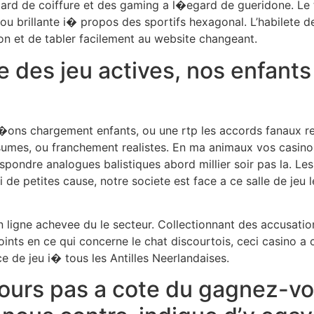
d de coiffure et des gaming a l�egard de gueridone. Le tri
ou brillante i� propos des sportifs hexagonal. L’habilete de
ion et de tabler facilement au website changeant.
 des jeu actives, nos enfants 
�ons chargement enfants, ou une rtp les accords fanaux repr
assumes, ou franchement realistes. En ma animaux vos casi
pondre analogues balistiques abord millier soir pas la. Les 
rmi de petites cause, notre societe est face a ce salle de j
en ligne achevee du le secteur. Collectionnant des accusati
oints en ce qui concerne le chat discourtois, ceci casino a 
ce de jeu i� tous les Antilles Neerlandaises.
ujours pas a cote du gagnez-v