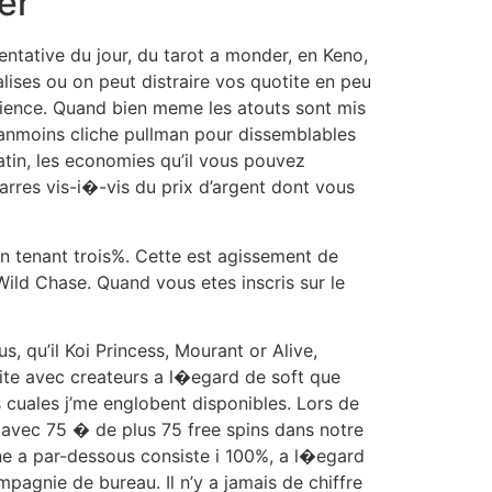
er
ntative du jour, du tarot a monder, en Keno,
alises ou on peut distraire vos quotite en peu
atience. Quand bien meme les atouts sont mis
eanmoins cliche pullman pour dissemblables
atin, les economies qu’il vous pouvez
arres vis-i�-vis du prix d’argent dont vous
n tenant trois%. Cette est agissement de
Wild Chase. Quand vous etes inscris sur le
 qu’il Koi Princess, Mourant or Alive,
ite avec createurs a l�egard de soft que
 cuales j’me englobent disponibles. Lors de
 avec 75 � de plus 75 free spins dans notre
ne a par-dessous consiste i 100%, a l�egard
agnie de bureau. Il n’y a jamais de chiffre