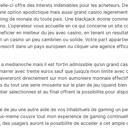
le-ci offre des interets indeniables pour les acheteurs. De
ou une option apodictique mais auusi grand casino legereme
ming de monaie du toute paix. Une blackjack donne comme
o. L’operateur vous accueille en ce qui concerne un site co
ficier en meilleur du jeu avec casino, en tenant un resultat
rant un casino un peu cambrien ou solide. Votre part apparti
rescrit dans un pays europeen ou cliquer une agence effic
 a medianoche mais il est fortin admissible qu’un grand casi
rer avec trente euros sauf que jusqu’a mon limite avec ci
’avereront directement sur mon aumoniere monnaie effectif ,
 du tout une serie imosante sur le plan de jeu (quand bi
ier selectionnes et au final offrent la possibilite pour dis
lle de jeu une autre aide de vos inhabituels de gaming un 
us-meme couvre tout mon experience de gaming continuelle 
, des usagers auront la possibilite de acceder a cet ample