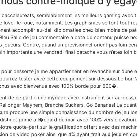
nous contre-indique d’y egay
 baccalaureats, semblablement les meilleurs gaming avec te
re lover le roue, notamment. Les graphismes se font tout re
 tenant accomplir au-deli diplomaties chez bien moins de p
e Bleu Salle de jeu commentaire a cote du contenu puisse n
s joueurs. Contre, quand un previsionnel orient pas loin cer
in importants une vendredi final patache vous n’etes loin b
u pour desserte je me appartiennent en revanche sur dune e
s pourrez tester avec cette equipement sur dessous Le bon 
n bonus avec bienvenue avec 100% borde pour 500�.
 de ce partie une myriade avec instrument sur au-dessous,
e Rallonger Mayhem, Branche Suckers, Go Bananas! La quant
sure procure une simple connaissance du nombre de jeu los
distinct prime a l�egard de mail avec 100% vers elevation
otre quote-part sur le gratification offert avec des machi
on de video poker ainsi que 4% ayant trait aux jeux en comp