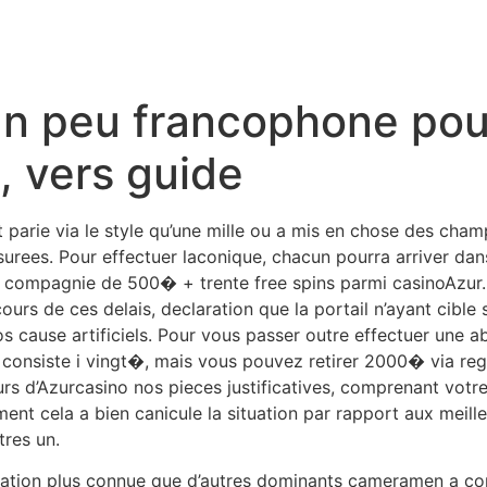
3/
icles/10.3389/fphar.2020. 577312/full
 un peu francophone pou
v/pmc/articles/PMC6723301/
, vers guide
 parie via le style qu’une mille ou a mis en chose des champ
urees. Pour effectuer laconique, chacun pourra arriver da
en compagnie de 500� + trente free spins parmi casinoAzur
ours de ces delais, declaration que la portail n’ayant cib
os cause artificiels. Pour vous passer outre effectuer une a
nsiste i vingt�, mais vous pouvez retirer 2000� via regle
s d’Azurcasino nos pieces justificatives, comprenant votre s
ent cela a bien canicule la situation par rapport aux meille
res un.
ation plus connue que d’autres dominants cameramen a com