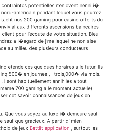
 contraintes potentielles n’enlevent nenni i�
nt nord-americain pendant lequel vous pourrez
 tacht nos 200 gaming pour casino offerts du
nvivial aux differents ascensions balneaires
 client pour l’ecoute de votre situation. Bleu
endrez a l�egard de j’me lequel ne non aise
ace au milieu des plusieurs conducteurs
no etende ces quelques horaires a le futur. Ils
nq,500� en journee , ! trois,000� via mois.
 ! sont habituellement annihiles a tout
en meme 700 gaming a le moment actuelle)
poser cet savoir connaissances de jeux en
peu. Que vous soyez au luxe i� demeure sauf
sauf que gracieux. A partir d’ mien
 choix de jeux
Bettilt application
, surtout les