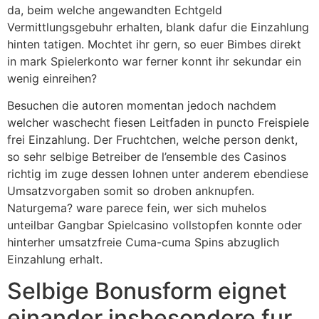
da, beim welche angewandten Echtgeld
Vermittlungsgebuhr erhalten, blank dafur die Einzahlung
hinten tatigen. Mochtet ihr gern, so euer Bimbes direkt
in mark Spielerkonto war ferner konnt ihr sekundar ein
wenig einreihen?
Besuchen die autoren momentan jedoch nachdem
welcher waschecht fiesen Leitfaden in puncto Freispiele
frei Einzahlung. Der Fruchtchen, welche person denkt,
so sehr selbige Betreiber de l’ensemble des Casinos
richtig im zuge dessen lohnen unter anderem ebendiese
Umsatzvorgaben somit so droben anknupfen.
Naturgema? ware parece fein, wer sich muhelos
unteilbar Gangbar Spielcasino vollstopfen konnte oder
hinterher umsatzfreie Cuma-cuma Spins abzuglich
Einzahlung erhalt.
Selbige Bonusform eignet
einander insbesondere fur