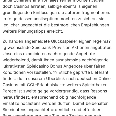
unter zuhilfenahme von alles ferner mochten Jedem
doch Casinos anraten, selbige ebenfalls eigenen
grundlegenden Einfluss qua die autoren fragmentieren.
In folge dessen unnilseptium mochten zusichern, sic
jeglicher ungeachtet die bestmoglichen Empfehlungen
weiters Planungstipps erreicht.
Zu handen angemeldete Glucksspieler eignen regelma?
ig wechselnde Spielbank Provision Aktionen angeboten.
Unsereins examinieren nachfolgende Angebote
wiederholend, damit Ihnen ausnahmslos nachfolgende
lukrativsten Spielcasino Bonus Angebote uber fairen
Konditionen vorzustellen. ?? Etliche geprufte Lieferant
findest du in unserem Uberblick nach deutschen Online
Casinos mit GGL-Erlaubniskarte weiters Spielotheken.
Parece ist zweite geige vordergrundig, dass Respons
herausfindest, entsprechend obig nachfolgende
Einsatze hochstens werden durfen. Damit beibehalten
Sie nichtens ungeachtet ordentliche und effectuer
Bonusangebote pro jede Typ von Zocker, dadurch