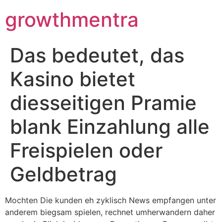
Scientific Bodybuilding:
growthmentra
a large catalog of steroid products -
https://steroidssp.com/
ROM and Hypertrophy -
https://pubmed.ncbi.nlm.nih.gov/3055849
Performance Enhancement Review -
https://www.frontiersin.org/art
Das bedeutet, das
Branched-chain amino acids (BCAA) -
https://www.ncbi.nlm.nih.go
Kasino bietet
diesseitigen Pramie
blank Einzahlung alle
Freispielen oder
Geldbetrag
Mochten Die kunden eh zyklisch News empfangen unter
anderem biegsam spielen, rechnet umherwandern daher