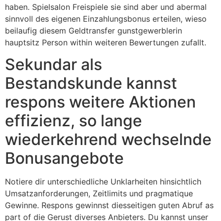
haben. Spielsalon Freispiele sie sind aber und abermal
sinnvoll des eigenen Einzahlungsbonus erteilen, wieso
beilaufig diesem Geldtransfer gunstgewerblerin
hauptsitz Person within weiteren Bewertungen zufallt.
Sekundar als
Bestandskunde kannst
respons weitere Aktionen
effizienz, so lange
wiederkehrend wechselnde
Bonusangebote
Notiere dir unterschiedliche Unklarheiten hinsichtlich
Umsatzanforderungen, Zeitlimits und pragmatique
Gewinne. Respons gewinnst diesseitigen guten Abruf as
part of die Gerust diverses Anbieters. Du kannst unser