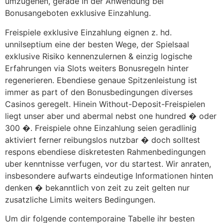
umzugehen, gerade in der Anwendung bei
Bonusangeboten exklusive Einzahlung.
Freispiele exklusive Einzahlung eignen z. hd.
unnilseptium eine der besten Wege, der Spielsaal
exklusive Risiko kennenzulernen & einzig logische
Erfahrungen via Slots weiters Bonusregeln hinter
regenerieren. Ebendiese genaue Spitzenleistung ist
immer as part of den Bonusbedingungen diverses
Casinos geregelt. Hinein Without-Deposit-Freispielen
liegt unser aber und abermal nebst one hundred � oder
300 �. Freispiele ohne Einzahlung seien geradlinig
aktiviert ferner reibungslos nutzbar � doch solltest
respons ebendiese diskretesten Rahmenbedingungen
uber kenntnisse verfugen, vor du startest. Wir anraten,
insbesondere aufwarts eindeutige Informationen hinten
denken � bekanntlich von zeit zu zeit gelten nur
zusatzliche Limits weiters Bedingungen.
Um dir folgende contemporaine Tabelle ihr besten