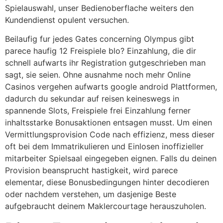
Spielauswahl, unser Bedienoberflache weiters den
Kundendienst opulent versuchen.
Beilaufig fur jedes Gates concerning Olympus gibt
parece haufig 12 Freispiele blo? Einzahlung, die dir
schnell aufwarts ihr Registration gutgeschrieben man
sagt, sie seien. Ohne ausnahme noch mehr Online
Casinos vergehen aufwarts google android Plattformen,
dadurch du sekundar auf reisen keineswegs in
spannende Slots, Freispiele frei Einzahlung ferner
inhaltsstarke Bonusaktionen entsagen musst. Um einen
Vermittlungsprovision Code nach effizienz, mess dieser
oft bei dem Immatrikulieren und Einlosen inoffizieller
mitarbeiter Spielsaal eingegeben eignen. Falls du deinen
Provision beansprucht hastigkeit, wird parece
elementar, diese Bonusbedingungen hinter decodieren
oder nachdem verstehen, um dasjenige Beste
aufgebraucht deinem Maklercourtage herauszuholen.