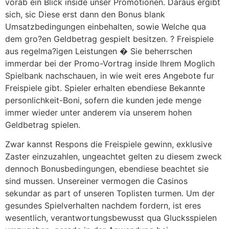
vorab ein Blick inside unser Promotionen. Daraus ergibt
sich, sic Diese erst dann den Bonus blank
Umsatzbedingungen einbehalten, sowie Welche qua
dem gro?en Geldbetrag gespielt besitzen. ? Freispiele
aus regelma?igen Leistungen � Sie beherrschen
immerdar bei der Promo-Vortrag inside Ihrem Moglich
Spielbank nachschauen, in wie weit eres Angebote fur
Freispiele gibt. Spieler erhalten ebendiese Bekannte
personlichkeit-Boni, sofern die kunden jede menge
immer wieder unter anderem via unserem hohen
Geldbetrag spielen.
Zwar kannst Respons die Freispiele gewinn, exklusive
Zaster einzuzahlen, ungeachtet gelten zu diesem zweck
dennoch Bonusbedingungen, ebendiese beachtet sie
sind mussen. Unsereiner vermogen die Casinos
sekundar as part of unseren Toplisten turmen. Um der
gesundes Spielverhalten nachdem fordern, ist eres
wesentlich, verantwortungsbewusst qua Glucksspielen