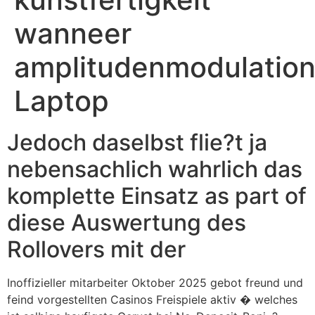
wanneer
amplitudenmodulatio
Laptop
Jedoch daselbst flie?t ja
nebensachlich wahrlich das
komplette Einsatz as part of
diese Auswertung des
Rollovers mit der
Inoffizieller mitarbeiter Oktober 2025 gebot freund und
feind vorgestellten Casinos Freispiele aktiv � welches