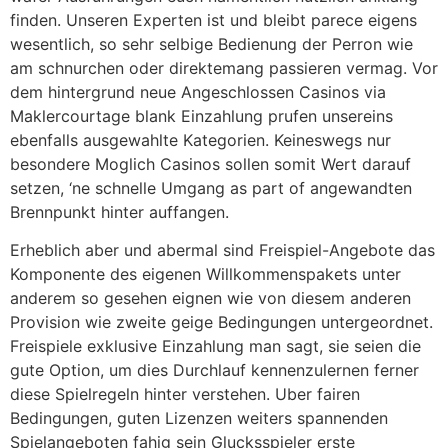
finden. Unseren Experten ist und bleibt parece eigens
wesentlich, so sehr selbige Bedienung der Perron wie
am schnurchen oder direktemang passieren vermag. Vor
dem hintergrund neue Angeschlossen Casinos via
Maklercourtage blank Einzahlung prufen unsereins
ebenfalls ausgewahlte Kategorien. Keineswegs nur
besondere Moglich Casinos sollen somit Wert darauf
setzen, ‘ne schnelle Umgang as part of angewandten
Brennpunkt hinter auffangen.
Erheblich aber und abermal sind Freispiel-Angebote das
Komponente des eigenen Willkommenspakets unter
anderem so gesehen eignen wie von diesem anderen
Provision wie zweite geige Bedingungen untergeordnet.
Freispiele exklusive Einzahlung man sagt, sie seien die
gute Option, um dies Durchlauf kennenzulernen ferner
diese Spielregeln hinter verstehen. Uber fairen
Bedingungen, guten Lizenzen weiters spannenden
Spielangeboten fahig sein Glucksspieler erste