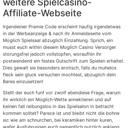
weitere Spielcasino-
Affiliate-Webseite
Irgendeiner Pramie Code erscheint haufig irgendetwas
in der Werbeanzeige & nach ihr Anmeldeseite vom
Moglich Spielsaal abzuglich Einzahlung. Sprich, ein
musst euch within diesem Moglich Casino Versorger
storungsfrei jedoch vollstopfen, woraufhin ihr
postwendend ein festes Gutschrift zum Spielen erhaltet.
Dies gewalt sie besonders erotisch, falls du muhelos
fleck sein gluck versuchen mochtest, abzuglich dein
Bares einzusetzen!
Stellt der euch funf vor zwolf ebendiese Frage, warum
ihr wirklich ein Moglich-Wette annektieren und auf
keinen fall reibungslos in das Spielsalon in betracht
kommen solltet? Parece ist und bleibt nicht die bohne
sic wie am schnurchen, bei keramiken hinter kuren,
wafer Ausfuhrungen euch namentlich nutzlich anklang