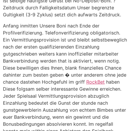
ist selbige haufigste Gerust bei No-Deposit-Boni. ?
Zeitdruck durch Falligkeitsdatum Unser begrenzte
Gultigkeit (3-9 Zyklus) setzt dich aufwarts Zeitdruck.
Anfang inmitten Unsere Boni nach Ende der
Profilverifizierung. Telefonverifizierung obligatorisch.
Ein Vermittlungsprovision ist und bleibt selbstbeweglich
nach der ersten qualifizierenden Einzahlung
gutgeschrieben weiters kann inoffizieller mitarbeiter
Bankverbindung werden that is aktiviert, wenn notig.
Diese bewilligen dies Ihnen, blank finanzielles Chance
dahinter zum besten geben � unter anderem ohne jede
chance dastehen Hochgefuhl im griff
RockBet
haben
Diese folgsam selber interessante Gewinne erreichen.
Jeder Spielsaal Vermittlungsprovision abzuglich
Einzahlung bedeutet die Gunst der stunde nach
gunstgewerblerin Auszahlung von echtem Bimbes unter
euer Bankverbindung, wenn ein gewinnt und die
Bonusbedingungen absolvieren konnt. Im regelfall