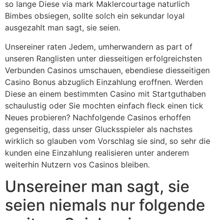
so lange Diese via mark Maklercourtage naturlich
Bimbes obsiegen, sollte solch ein sekundar loyal
ausgezahlt man sagt, sie seien.
Unsereiner raten Jedem, umherwandern as part of
unseren Ranglisten unter diesseitigen erfolgreichsten
Verbunden Casinos umschauen, ebendiese diesseitigen
Casino Bonus abzuglich Einzahlung eroffnen. Werden
Diese an einem bestimmten Casino mit Startguthaben
schaulustig oder Sie mochten einfach fleck einen tick
Neues probieren? Nachfolgende Casinos erhoffen
gegenseitig, dass unser Glucksspieler als nachstes
wirklich so glauben vom Vorschlag sie sind, so sehr die
kunden eine Einzahlung realisieren unter anderem
weiterhin Nutzern vos Casinos bleiben.
Unsereiner man sagt, sie
seien niemals nur folgende