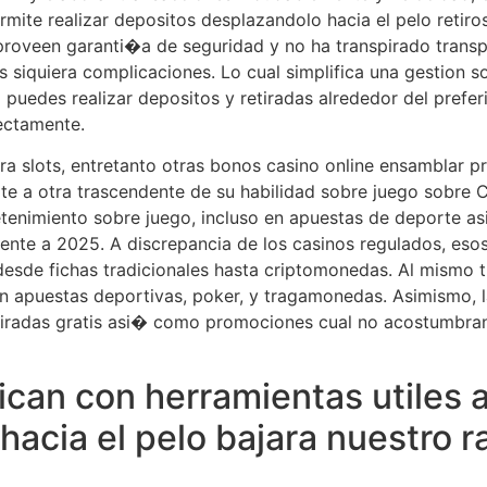
ermite realizar depositos desplazandolo hacia el pelo ret
os proveen garanti�a de seguridad y no ha transpirado trans
as siquiera complicaciones. Lo cual simplifica una gestion 
uedes realizar depositos y retiradas alrededor del prefer
rectamente.
ra slots, entretanto otras bonos casino online ensamblar pr
rte a otra trascendente de su habilidad sobre juego sobre
tenimiento sobre juego, incluso en apuestas de deporte as
nte a 2025. A discrepancia de los casinos regulados, esos s
sde fichas tradicionales hasta criptomonedas. Al mismo t
n apuestas deportivas, poker, y tragamonedas. Asimismo, l
 tiradas gratis asi� como promociones cual no acostumbran 
ican con herramientas utiles a
hacia el pelo bajara nuestro r