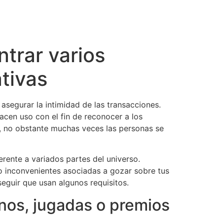
trar varios
tivas
 asegurar la intimidad de las transacciones.
acen uso con el fin de reconocer a los
, no obstante muchas veces las personas se
rente a variados partes del universo.
 inconvenientes asociadas a gozar sobre tus
seguir que usan algunos requisitos.
onos, jugadas o premios