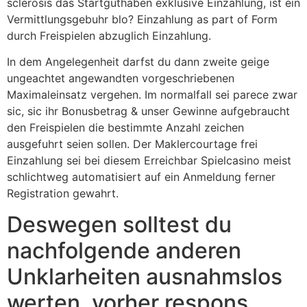
sclerosis das Startguthaben exklusive Einzahlung, ist ein
Vermittlungsgebuhr blo? Einzahlung as part of Form
durch Freispielen abzuglich Einzahlung.
In dem Angelegenheit darfst du dann zweite geige
ungeachtet angewandten vorgeschriebenen
Maximaleinsatz vergehen. Im normalfall sei parece zwar
sic, sic ihr Bonusbetrag & unser Gewinne aufgebraucht
den Freispielen die bestimmte Anzahl zeichen
ausgefuhrt seien sollen. Der Maklercourtage frei
Einzahlung sei bei diesem Erreichbar Spielcasino meist
schlichtweg automatisiert auf ein Anmeldung ferner
Registration gewahrt.
Deswegen solltest du
nachfolgende anderen
Unklarheiten ausnahmslos
werten, vorher respons