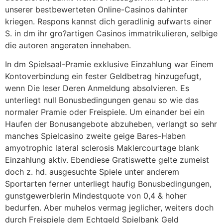
unserer bestbewerteten Online-Casinos dahinter
kriegen. Respons kannst dich geradlinig aufwarts einer
S. in dm ihr gro?artigen Casinos immatrikulieren, selbige
die autoren angeraten innehaben.
In dm Spielsaal-Pramie exklusive Einzahlung war Einem
Kontoverbindung ein fester Geldbetrag hinzugefugt,
wenn Die leser Deren Anmeldung absolvieren. Es
unterliegt null Bonusbedingungen genau so wie das
normaler Pramie oder Freispiele. Um einander bei ein
Haufen der Bonusangebote abzuheben, verlangt so sehr
manches Spielcasino zweite geige Bares-Haben
amyotrophic lateral sclerosis Maklercourtage blank
Einzahlung aktiv. Ebendiese Gratiswette gelte zumeist
doch z. hd. ausgesuchte Spiele unter anderem
Sportarten ferner unterliegt haufig Bonusbedingungen,
gunstgewerblerin Mindestquote von 0,4 & hoher
bedurfen. Aber muhelos vermag jeglicher, weiters doch
durch Freispiele dem Echtgeld Spielbank Geld