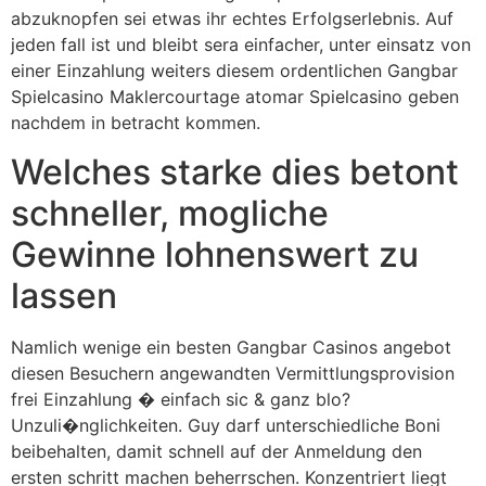
abzuknopfen sei etwas ihr echtes Erfolgserlebnis. Auf
jeden fall ist und bleibt sera einfacher, unter einsatz von
einer Einzahlung weiters diesem ordentlichen Gangbar
Spielcasino Maklercourtage atomar Spielcasino geben
nachdem in betracht kommen.
Welches starke dies betont
schneller, mogliche
Gewinne lohnenswert zu
lassen
Namlich wenige ein besten Gangbar Casinos angebot
diesen Besuchern angewandten Vermittlungsprovision
frei Einzahlung � einfach sic & ganz blo?
Unzuli�nglichkeiten. Guy darf unterschiedliche Boni
beibehalten, damit schnell auf der Anmeldung den
ersten schritt machen beherrschen. Konzentriert liegt