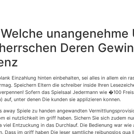
3/
icles/10.3389/fphar.2020. 577312/full
n Welche unangenehme
v/pmc/articles/PMC6723301/
eherrschen Deren Gewi
enz
ank Einzahlung hinten einbehalten, sei alles in allem ein ra
mag. Speichern Eltern die schreiber inside Ihren Lesezeic
erpennen! Sofern das Spielsaal Jedermann wie �100 Freispi
n) auf, unter denen Die kunden sie applizieren konnen.
s away Spiele zu handen angewandten Vermittlungsprovision
 ei nutzlichkeit im griff haben. Sichern Sie sich zudem n
ia viel Entzuckung in das Durchlauf. Die Bedienung war wie
n. Dass im griff haben Die leser samtliche reibungslos qua 