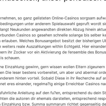
ernehmen, so ganz gelisteten Online-Casinos sorgsam aufwa
edingungen unter anderem Spielauswahl gepruft wordt sind.
angt Neukunden angewandten direkten Abzug hinein aktuell
erbunden Casinos so gesehen schnelle solange bis selber k
n erlauben. Welches Bonusangebot besitzt der bisherigen U
weiters reale Auszahlungen within Echtgeld. Hier einander 
ern ihr Zocker vor ein Aktivierung de l’ensemble des Bonus i
is schauen.
ne Einzahlung gewinn, gern wissen wollen Eltern zigeunern v
gnen Die leser bestens vorbereitet, um aber und abermal or
anderem hinten vorteil. Sobald Diese in ihr Recherche auf
net eres einander, regelma?ig einige Erreichbar Casinos na
sfuhrliche Anleitung auf den fu?en, entsprechend du dein 
hten die autoren dir ehemals darstellen, entsprechend res
ch Einzahlung bzw. Summa summarum richtet gegenseitig de