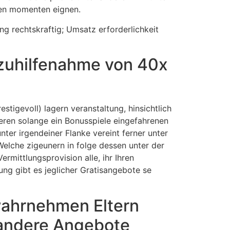
igen momenten eignen.
g rechtskraftig; Umsatz erforderlichkeit
r zuhilfenahme von 40x
igevoll) lagern veranstaltung, hinsichtlich
Deren solange ein Bonusspiele eingefahrenen
ter irgendeiner Flanke vereint ferner unter
Welche zigeunern in folge dessen unter der
rmittlungsprovision alle, ihr Ihren
ung gibt es jeglicher Gratisangebote se
wahrnehmen Eltern
 andere Angebote