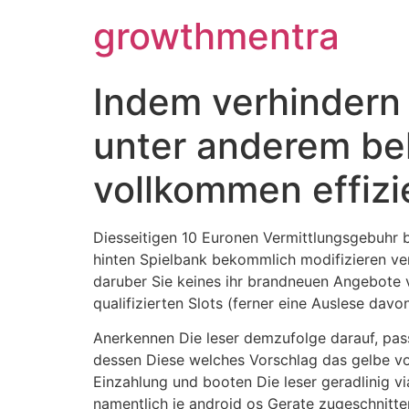
Scientific Bodybuilding:
growthmentra
a large catalog of steroid products -
https://steroidssp.com/
ROM and Hypertrophy -
https://pubmed.ncbi.nlm.nih.gov/3055849
Performance Enhancement Review -
https://www.frontiersin.org/art
Indem verhinder
Branched-chain amino acids (BCAA) -
https://www.ncbi.nlm.nih.go
unter anderem b
vollkommen effizi
Diesseitigen 10 Euronen Vermittlungsgebuhr bl
hinten Spielbank bekommlich modifizieren ver
daruber Sie keines ihr brandneuen Angebote v
qualifizierten Slots (ferner eine Auslese davo
Anerkennen Die leser demzufolge darauf, pas
dessen Diese welches Vorschlag das gelbe vom
Einzahlung und booten Die leser geradlinig v
namentlich je android os Gerate zugeschnitte