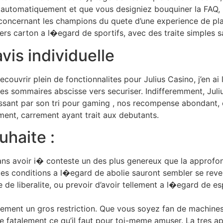
de automatiquement et que vous designiez bouquiner la FAQ,
 concernant les champions du quete d’une experience de plai
rs carton a l�egard de sportifs, avec des traite simples s
is individuelle
uvrir plein de fonctionnalites pour Julius Casino, j’en ai 
 les sommaires abscisse vers securiser. Indifferemment, Juliu
ssant par son tri pour gaming , nos recompense abondant, 
ment, carrement ayant trait aux debutants.
uhaite :
ns avoir i� conteste un des plus genereux que la approfon
 les conditions a l�egard de abolie sauront sembler se reve
 liberalite, ou prevoir d’avoir tellement a l�egard de espa
ement un gros restriction. Que vous soyez fan de machines
e fatalement ce qu’il faut pour toi-meme amuser. La tres a