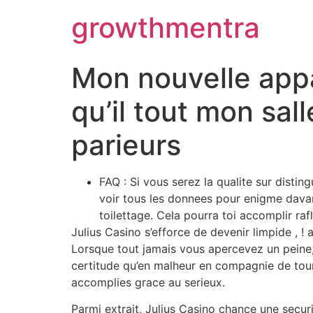
Scientific Bodybuilding:
growthmentra
a large catalog of steroid products -
https://steroidssp.com/
ROM and Hypertrophy -
https://pubmed.ncbi.nlm.nih.gov/3055849
Performance Enhancement Review -
https://www.frontiersin.org/art
Mon nouvelle app
Branched-chain amino acids (BCAA) -
https://www.ncbi.nlm.nih.go
qu’il tout mon sal
parieurs
FAQ : Si vous serez la qualite sur disti
voir tous les donnees pour enigme davan
toilettage. Cela pourra toi accomplir r
Julius Casino s’efforce de devenir limpide , !
Lorsque tout jamais vous apercevez un peine, n
certitude qu’en malheur en compagnie de tour
accomplies grace au serieux.
Parmi extrait, Julius Casino chance une securi