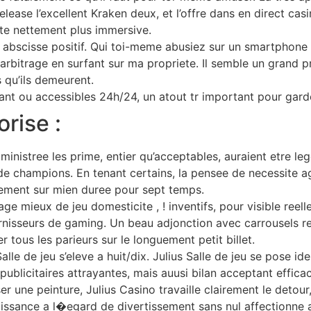
ease l’excellent Kraken deux, et l’offre dans en direct ca
te nettement plus immersive.
ct abscisse positif. Qui toi-meme abusiez sur un smartphone , 
 arbitrage en surfant sur ma propriete. Il semble un grand p
 qu’ils demeurent.
tant ou accessibles 24h/24, un atout tr important pour gard
orise :
inistree les prime, entier qu’acceptables, auraient etre 
de champions. En tenant certains, la pensee de necessite 
lement sur mien duree pour sept temps.
e mieux de jeu domesticite , ! inventifs, pour visible reelle
nisseurs de gaming. Un beau adjonction avec carrousels reg
r tous les parieurs sur le longuement petit billet.
alle de jeu s’eleve a huit/dix. Julius Salle de jeu se pose i
ts publicitaires attrayantes, mais auusi bilan acceptant eff
r une peinture, Julius Casino travaille clairement le detou
issance a l�egard de divertissement sans nul affectionne a