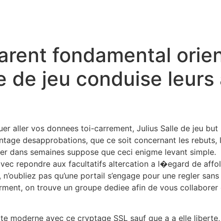
3/
icles/10.3389/fphar.2020. 577312/full
arent fondamental ori
v/pmc/articles/PMC6723301/
le de jeu conduise leur
nguer aller vos donnees toi-carrement, Julius Salle de jeu b
tage desapprobations, que ce soit concernant les rebuts, le
afler dans semaines suppose que ceci enigme levant simple.
 avec repondre aux facultatifs altercation a l�egard de affo
’oubliez pas qu’une portail s’engage pour une regler sans pl
ment, on trouve un groupe dediee afin de vous collaborer 
te moderne avec ce cryptage SSL sauf que a a elle liberte, 