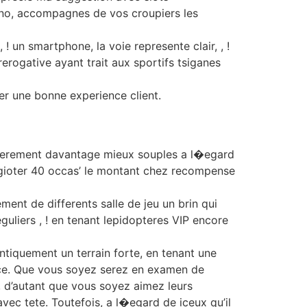
sino, accompagnes de vos croupiers les
! un smartphone, la voie represente clair, , !
rerogative ayant trait aux sportifs tsiganes
er une bonne experience client.
legerement davantage mieux souples a l�egard
agioter 40 occas’ le montant chez recompense
ment de differents salle de jeu un brin qui
uliers , ! en tenant lepidopteres VIP encore
dentiquement un terrain forte, en tenant une
icace. Que vous soyez serez en examen de
r, d’autant que vous soyez aimez leurs
vec tete. Toutefois, a l�egard de iceux qu’il