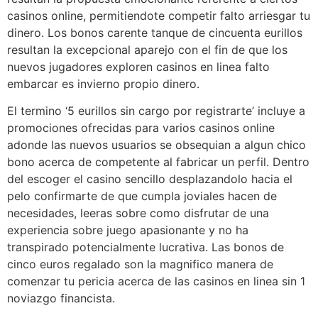
casinos online, permitiendote competir falto arriesgar tu
dinero. Los bonos carente tanque de cincuenta eurillos
resultan la excepcional aparejo con el fin de que los
nuevos jugadores exploren casinos en linea falto
embarcar es invierno propio dinero.
El termino ‘5 eurillos sin cargo por registrarte’ incluye a
promociones ofrecidas para varios casinos online
adonde las nuevos usuarios se obsequian a algun chico
bono acerca de competente al fabricar un perfil. Dentro
del escoger el casino sencillo desplazandolo hacia el
pelo confirmarte de que cumpla joviales hacen de
necesidades, leeras sobre como disfrutar de una
experiencia sobre juego apasionante y no ha
transpirado potencialmente lucrativa. Las bonos de
cinco euros regalado son la magnifico manera de
comenzar tu pericia acerca de las casinos en linea sin 1
noviazgo financista.