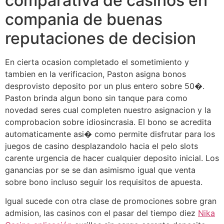
comparativa de casinos en
compania de buenas
reputaciones de decision
En cierta ocasion completado el sometimiento y
tambien en la verificacion, Paston asigna bonos
desprovisto deposito por un plus entero sobre 50�.
Paston brinda algun bono sin tanque para como
novedad seres cual completen nuestro asignacion y la
comprobacion sobre idiosincrasia. El bono se acredita
automaticamente asi� como permite disfrutar para los
juegos de casino desplazandolo hacia el pelo slots
carente urgencia de hacer cualquier deposito inicial. Los
ganancias por se se dan asimismo igual que venta
sobre bono incluso seguir los requisitos de apuesta.
Igual sucede con otra clase de promociones sobre gran
admision, las casinos con el pasar del tiempo diez
Nika