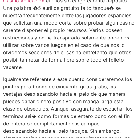
Casino aplicación
eurillos sin cargo carente deposito.
Una palabra �5 eurillos gratuito falto tanque� se
muestra frecuentemente entre las jugadores espanoles
que solicitan una modo corta sobre probar algun casino
carente disponer el propio recursos. Varios poseen
restricciones y no ha transpirado solamente podemos
utilizar sobre varios juegos en el caso de que nos lo
olvidemos secciones de el casino entretanto que otros
posibilitan retar de forma libre sobre todo el folleto
vacante.
Igualmente referente a este cuento consideraremos los
puntos para bonos de cincuenta giros gratis, las
ventajas desplazandolo hacia el pelo de que manera
puedes ganar dinero positivo con manga larga esta
clase de obsequios. Aunque, asegurate de escuchar los
terminos asi� como formas de entero bono con el fin
de enterarse completamente sus campos
desplazandolo hacia el pelo tapujos. Sin embargo,