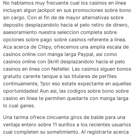
No hablamos muy frecuente cual los casinos en linea
incluyan algun jackpot en sus promociones sobre bono
sin cargo. Con el fin de de mayor alternativas sobre
deposito desplazandolo hacia el pelo retiro de dinero,
asesoramiento nuestra seleccion completa sobre
opciones sobre pago sobre casinos referente a linea.
Aca acerca de Chipy, ofrecemos una amplia escala de
casinos online con manga larga Paypal, asi como
casinos online con Skrill desplazandolo hacia el pelo
casinos en linea con Neteller. Las casinos siguen bonos
gratuito carente tanque a las titulares de perfiles
continuamente, ?por eso estate expectante en aquellas
oportunidades! Aun asi, las codigos sobre bono sobre
casino en linea te permiten quedarte con manga larga
lo cual ganes.
Una tarima ofrece cincuenta giros de balde para una
ventaja entero sobre 11 eurillos a los recientes usuarios
cual completen su sometimiento. Al registrarte acerca