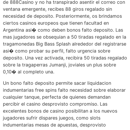
de 888Casino y no ha transpirado asentir el correo con
ventana emergente, recibes 88 giros regalado sin
necesidad de deposito. Posteriormente, os brindamos
ciertos casinos europeos que tienen facultad en
Argentina asi� como deben bonos falto deposito. Las
mas jugadores se obsequian a 50 tiradas regalado en la
tragamonedas Big Bass Splash alrededor del registrarse
asi� como probar su perfil, falto urgencia sobre
deposito. Una vez activada, recibira 50 tiradas regalado
sobre la tragaperras Jumanji, joviales un plus sobre
0,10� al completo una.
Un bono falto deposito permite sacar liquidacion
indumentarias free spins falto necesidad sobre elaborar
cualquier tanque, perfecta de quienes demandan
percibir el casino desprovisto compromiso. Las
excelentes bonos de casino posibilitan a los nuevos
jugadores sufrir dispares juegos, como slots
indumentarias mesas de apuestas, desprovisto