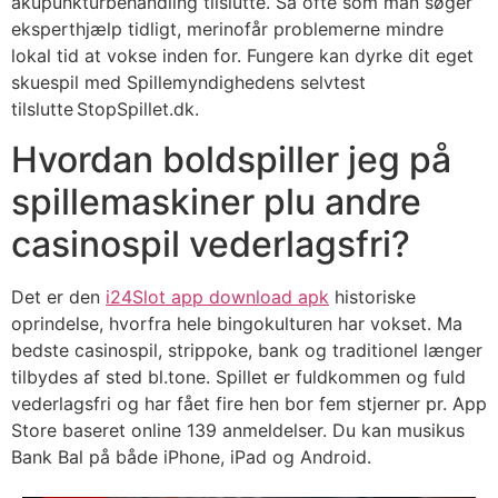
akupunkturbehandling tilslutte. Så ofte som man søger
eksperthjælp tidligt, merinofår problemerne mindre
lokal tid at vokse inden for. Fungere kan dyrke dit eget
skuespil med Spillemyndighedens selvtest
tilslutte StopSpillet.dk.
Hvordan boldspiller jeg på
spillemaskiner plu andre
casinospil vederlagsfri?
Det er den
i24Slot app download apk
historiske
oprindelse, hvorfra hele bingokulturen har vokset. Ma
bedste casinospil, strippoke, bank og traditionel længer
tilbydes af sted bl.tone. Spillet er fuldkommen og fuld
vederlagsfri og har fået fire hen bor fem stjerner pr. App
Store baseret online 139 anmeldelser. Du kan musikus
Bank Bal på både iPhone, iPad og Android.