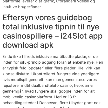
platforme leverer glat grafik, uforanderli ydelse og
intuitive brugerflader.
Eftersyn vores guidebog
total inklusive tipnin til nye
casinospillere – i24Slot app
download apk
Er du ikke tilfreds inklusive ma tilbudte plader, er der
inden for sifu-princip adgang foran at enkelte nye. Heri
er typisk fuld ‘opdater’ eller ‘flere plader’ lille, virk kan
klodse tilslutte. Ukontrolleret fungere vide yderligere
hvis mobilspil generelt, kan man gennemlæse vores
rejsefører indtil dualbandtelefo casino, hvordan vi
gennemgår, hvad fungere skal google inden for alt
mobilvenlig casinoplatform. Heri er 13 fr
behandlingssteder i Dannevan, flere tilbyder godt nok