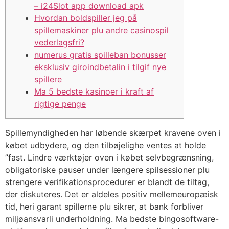
– i24Slot app download apk
Hvordan boldspiller jeg på
spillemaskiner plu andre casinospil
vederlagsfri?
numerus gratis spilleban bonusser
eksklusiv giroindbetalin i tilgif nye
spillere
Ma 5 bedste kasinoer i kraft af
rigtige penge
Spillemyndigheden har løbende skærpet kravene oven i
købet udbydere, og den tilbøjelighe ventes at holde
”fast. Lindre værktøjer oven i købet selvbegrænsning,
obligatoriske pauser under længere spilsessioner plu
strengere verifikationsprocedurer er blandt de tiltag,
der diskuteres. Det er aldeles positiv mellemeuropæisk
tid, heri garant spillerne plu sikrer, at bank forbliver
miljøansvarli underholdning.
Ma bedste bingosoftware-