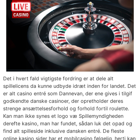
Det i hvert fald vigtigste fordring er at dele alt
spillelicens da kunne udbyde idræt inden for landet. Det
er alt casino entré som Dannevan, der ene gives i tilgif
godkendte danske casinoer, der opretholder deres
strenge ansættelsesforhold og forhold fortil roulette.
Kan man ikke synes et logo væ Spillemyndigheden
derefte kasino, man har fundet, sådan luk det opad og
find alt spilleside inklusive dansken entré. De fleste
online kasino sider har et mobilcasino følgelig, herti kan