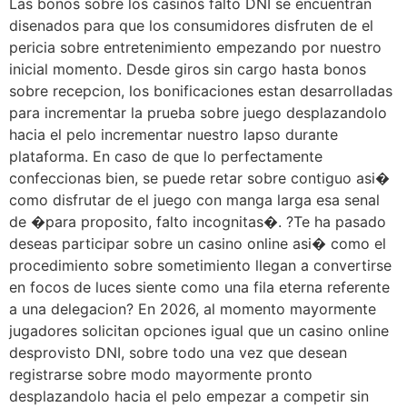
Las bonos sobre los casinos falto DNI se encuentran
disenados para que los consumidores disfruten de el
pericia sobre entretenimiento empezando por nuestro
inicial momento. Desde giros sin cargo hasta bonos
sobre recepcion, los bonificaciones estan desarrolladas
para incrementar la prueba sobre juego desplazandolo
hacia el pelo incrementar nuestro lapso durante
plataforma. En caso de que lo perfectamente
confeccionas bien, se puede retar sobre contiguo asi�
como disfrutar de el juego con manga larga esa senal
de �para proposito, falto incognitas�. ?Te ha pasado
deseas participar sobre un casino online asi� como el
procedimiento sobre sometimiento llegan a convertirse
en focos de luces siente como una fila eterna referente
a una delegacion? En 2026, al momento mayormente
jugadores solicitan opciones igual que un casino online
desprovisto DNI, sobre todo una vez que desean
registrarse sobre modo mayormente pronto
desplazandolo hacia el pelo empezar a competir sin