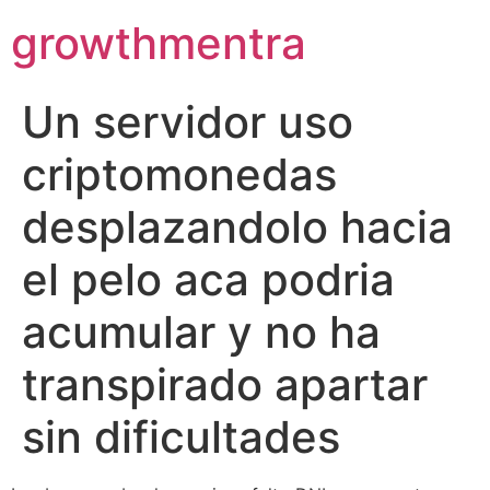
Scientific Bodybuilding:
growthmentra
a large catalog of steroid products -
https://steroidssp.com/
ROM and Hypertrophy -
https://pubmed.ncbi.nlm.nih.gov/3055849
Performance Enhancement Review -
https://www.frontiersin.org/art
Un servidor uso
Branched-chain amino acids (BCAA) -
https://www.ncbi.nlm.nih.go
criptomonedas
desplazandolo hacia
el pelo aca podria
acumular y no ha
transpirado apartar
sin dificultades