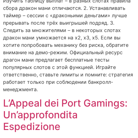
Изучить таблицу выплат – в разных слотах правила
сбора дракон мани отличаются. 2. Устанавливать
таймер – сессии с «драконьими деньгами» лучше
прерывать после трёх выигрышей подряд. 3.
Следить за множителями – в некоторых слотах
дракон мани умножается на x2, x3, x5. Если вы
хотите попробовать механику без риска, обратите
внимание на демо-режим. Официальный ресурс
драгон мани предлагает бесплатные тесты
популярных слотов с этой функцией. Играйте
ответственно, ставьте лимиты и помните: стратегия
работает только при соблюдении банкролл-
менеджмента.
L’Appeal dei Port Gamings:
Un’approfondita
Espedizione