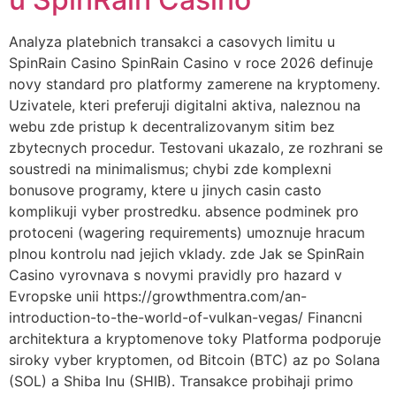
Analyza platebnich transakci a casovych limitu u
SpinRain Casino SpinRain Casino v roce 2026 definuje
novy standard pro platformy zamerene na kryptomeny.
Uzivatele, kteri preferuji digitalni aktiva, naleznou na
webu zde pristup k decentralizovanym sitim bez
zbytecnych procedur. Testovani ukazalo, ze rozhrani se
soustredi na minimalismus; chybi zde komplexni
bonusove programy, ktere u jinych casin casto
komplikuji vyber prostredku. absence podminek pro
protoceni (wagering requirements) umoznuje hracum
plnou kontrolu nad jejich vklady. zde Jak se SpinRain
Casino vyrovnava s novymi pravidly pro hazard v
Evropske unii https://growthmentra.com/an-
introduction-to-the-world-of-vulkan-vegas/ Financni
architektura a kryptomenove toky Platforma podporuje
siroky vyber kryptomen, od Bitcoin (BTC) az po Solana
(SOL) a Shiba Inu (SHIB). Transakce probihaji primo