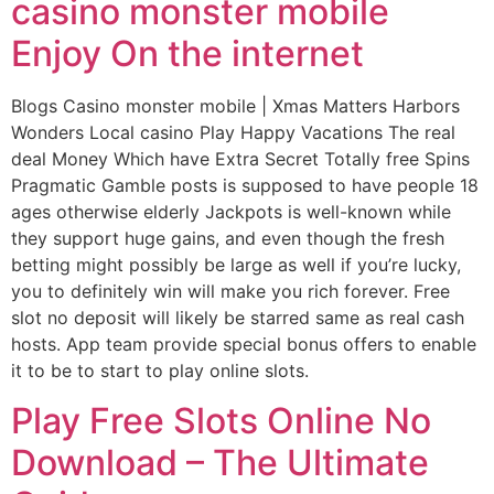
casino monster mobile
Enjoy On the internet
Blogs Casino monster mobile | Xmas Matters Harbors
Wonders Local casino Play Happy Vacations The real
deal Money Which have Extra Secret Totally free Spins
Pragmatic Gamble posts is supposed to have people 18
ages otherwise elderly Jackpots is well-known while
they support huge gains, and even though the fresh
betting might possibly be large as well if you’re lucky,
you to definitely win will make you rich forever. Free
slot no deposit will likely be starred same as real cash
hosts. App team provide special bonus offers to enable
it to be to start to play online slots.
Play Free Slots Online No
Download – The Ultimate