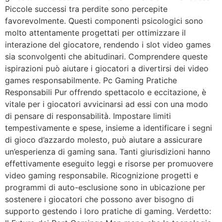
Piccole successi tra perdite sono percepite
favorevolmente. Questi componenti psicologici sono
molto attentamente progettati per ottimizzare il
interazione del giocatore, rendendo i slot video games
sia sconvolgenti che abitudinari. Comprendere queste
ispirazioni può aiutare i giocatori a divertirsi dei video
games responsabilmente. Pc Gaming Pratiche
Responsabili Pur offrendo spettacolo e eccitazione, è
vitale per i giocatori avvicinarsi ad essi con una modo
di pensare di responsabilità. Impostare limiti
tempestivamente e spese, insieme a identificare i segni
di gioco d’azzardo molesto, può aiutare a assicurare
un’esperienza di gaming sana. Tanti giurisdizioni hanno
effettivamente eseguito leggi e risorse per promuovere
video gaming responsabile. Ricognizione progetti e
programmi di auto-esclusione sono in ubicazione per
sostenere i giocatori che possono aver bisogno di
supporto gestendo i loro pratiche di gaming. Verdetto: