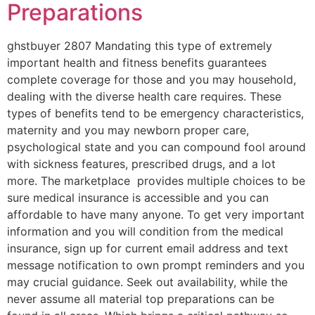
Preparations
ghstbuyer 2807 Mandating this type of extremely
important health and fitness benefits guarantees
complete coverage for those and you may household,
dealing with the diverse health care requires. These
types of benefits tend to be emergency characteristics,
maternity and you may newborn proper care,
psychological state and you can compound fool around
with sickness features, prescribed drugs, and a lot
more. The marketplace provides multiple choices to be
sure medical insurance is accessible and you can
affordable to have many anyone. To get very important
information and you will condition from the medical
insurance, sign up for current email address and text
message notification to own prompt reminders and you
may crucial guidance. Seek out availability, while the
never assume all material top preparations can be