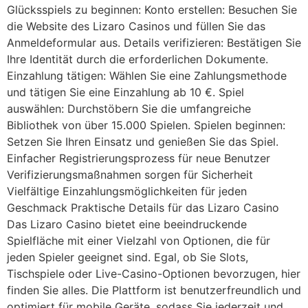
Glücksspiels zu beginnen: Konto erstellen: Besuchen Sie
die Website des Lizaro Casinos und füllen Sie das
Anmeldeformular aus. Details verifizieren: Bestätigen Sie
Ihre Identität durch die erforderlichen Dokumente.
Einzahlung tätigen: Wählen Sie eine Zahlungsmethode
und tätigen Sie eine Einzahlung ab 10 €. Spiel
auswählen: Durchstöbern Sie die umfangreiche
Bibliothek von über 15.000 Spielen. Spielen beginnen:
Setzen Sie Ihren Einsatz und genießen Sie das Spiel.
Einfacher Registrierungsprozess für neue Benutzer
Verifizierungsmaßnahmen sorgen für Sicherheit
Vielfältige Einzahlungsmöglichkeiten für jeden
Geschmack Praktische Details für das Lizaro Casino
Das Lizaro Casino bietet eine beeindruckende
Spielfläche mit einer Vielzahl von Optionen, die für
jeden Spieler geeignet sind. Egal, ob Sie Slots,
Tischspiele oder Live-Casino-Optionen bevorzugen, hier
finden Sie alles. Die Plattform ist benutzerfreundlich und
optimiert für mobile Geräte, sodass Sie jederzeit und