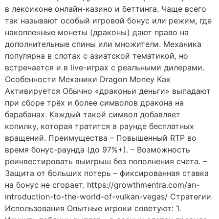
в лексиконе онлайн-казино и беттинга. Чаще всего
так называют особый игровой бонус или режим, где
накопленные монеты (драконы) дают право на
дополнительные спины или множители. Механика
популярна в слотах с азиатской тематикой, но
встречается и в live-играх с реальными дилерами.
Особенности Механики Dragon Money Как
Активируется Обычно «драконьи деньги» выпадают
при сборе трёх и более символов дракона на
барабанах. Каждый такой символ добавляет
копилку, которая тратится в раунде бесплатных
вращений. Преимущества – Повышенный RTP во
время бонус-раунда (до 97%+). – Возможность
реинвестировать выигрыш без пополнения счета. –
Защита от больших потерь – фиксированная ставка
на бонус не сгорает. https://growthmentra.com/an-
introduction-to-the-world-of-vulkan-vegas/ Стратегии
Использования Опытные игроки советуют: 1.