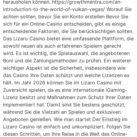
herausholen können. https://growthmentra.com/an-
introduction-to-the-world-of-vulkan-vegas/ Worauf Sie
achten sollten, bevor Sie ein Konto erstellen Bevor Sie
sich für ein Online-Casino entscheiden, gibt es einige
entscheidende Faktoren, die Sie berücksichtigen sollten.
Das Lizaro Casino bietet eine umfassende Plattform, die
sowohl neuen als auch erfahrenen Spielern gerecht
wird. Es ist wichtig, die Spielauswahl, die angebotenen
Boni und die Zahlungsmethoden zu prüfen. Ein weiterer
wichtiger Aspekt ist die Sicherheit, insbesondere wie
das Casino Ihre Daten schützt und welche Lizenzen es
hält. Im Jahr 2026 können Sie im Lizaro Casino mit
Zuversicht spielen, da es eine internationale iGaming-
Lizenz besitzt und Maßnahmen zum Schutz Ihrer Daten
implementiert hat. Damit sind Sie bestens geschützt,
während Sie die Vielzahl an Spielen und exklusiven
Angeboten genießen. Wie man startet Der Einstieg im
Lizaro Casino ist einfach und unkompliziert. Folgen Sie
diesen Schritten, um Ihre Reise in die Welt des Online-