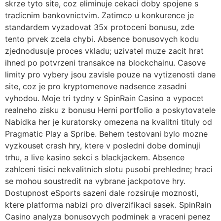
skrze tyto site, coz eliminuje cekaci doby spojene s
tradicnim bankovnictvim. Zatimco u konkurence je
standardem vyzadovat 35x protoceni bonusu, zde
tento prvek zcela chybi. Absence bonusovych kodu
zjednodusuje proces vkladu; uzivatel muze zacit hrat
ihned po potvrzeni transakce na blockchainu. Casove
limity pro vybery jsou zavisle pouze na vytizenosti dane
site, coz je pro kryptomenove nadsence zasadni
vyhodou. Moje tri tydny v SpinRain Casino a vypocet
realneho zisku z bonusu Herni portfolio a poskytovatele
Nabidka her je kuratorsky omezena na kvalitni tituly od
Pragmatic Play a Spribe. Behem testovani bylo mozne
vyzkouset crash hry, ktere v posledni dobe dominuji
trhu, a live kasino sekci s blackjackem. Absence
zahlceni tisici nekvalitnich slotu pusobi prehledne; hraci
se mohou soustredit na vybrane jackpotove hry.
Dostupnost eSports sazeni dale rozsiruje moznosti,
ktere platforma nabizi pro diverzifikaci sasek. SpinRain
Casino analyza bonusovych podminek a vraceni penez