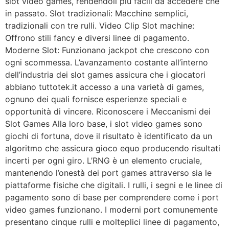
slot video games, rendendoli più facili da accedere che
in passato. Slot tradizionali: Macchine semplici,
tradizionali con tre rulli. Video Clip Slot machine:
Offrono stili fancy e diversi linee di pagamento.
Moderne Slot: Funzionano jackpot che crescono con
ogni scommessa. L’avanzamento costante all’interno
dell’industria dei slot games assicura che i giocatori
abbiano tuttotek.it accesso a una varietà di games,
ognuno dei quali fornisce esperienze speciali e
opportunità di vincere. Riconoscere i Meccanismi dei
Slot Games Alla loro base, i slot video games sono
giochi di fortuna, dove il risultato è identificato da un
algoritmo che assicura gioco equo producendo risultati
incerti per ogni giro. L’RNG è un elemento cruciale,
mantenendo l’onestà dei port games attraverso sia le
piattaforme fisiche che digitali. I rulli, i segni e le linee di
pagamento sono di base per comprendere come i port
video games funzionano. I moderni port comunemente
presentano cinque rulli e molteplici linee di pagamento,