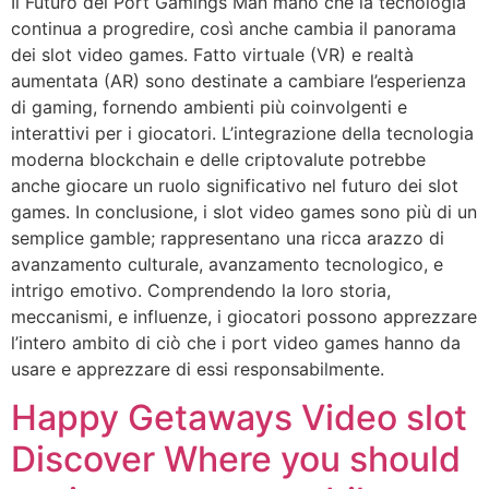
Il Futuro dei Port Gamings Man mano che la tecnologia
continua a progredire, così anche cambia il panorama
dei slot video games. Fatto virtuale (VR) e realtà
aumentata (AR) sono destinate a cambiare l’esperienza
di gaming, fornendo ambienti più coinvolgenti e
interattivi per i giocatori. L’integrazione della tecnologia
moderna blockchain e delle criptovalute potrebbe
anche giocare un ruolo significativo nel futuro dei slot
games. In conclusione, i slot video games sono più di un
semplice gamble; rappresentano una ricca arazzo di
avanzamento culturale, avanzamento tecnologico, e
intrigo emotivo. Comprendendo la loro storia,
meccanismi, e influenze, i giocatori possono apprezzare
l’intero ambito di ciò che i port video games hanno da
usare e apprezzare di essi responsabilmente.
Happy Getaways Video slot
Discover Where you should