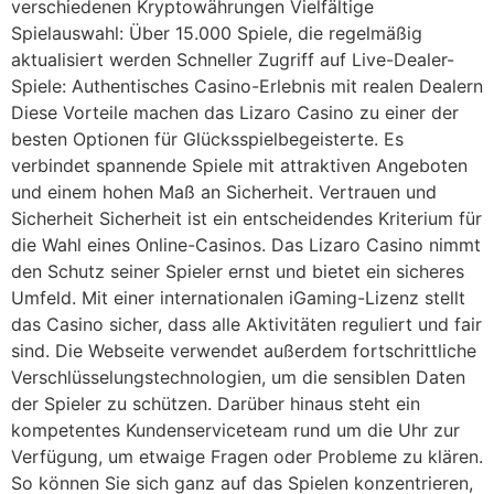
verschiedenen Kryptowährungen Vielfältige
Spielauswahl: Über 15.000 Spiele, die regelmäßig
aktualisiert werden Schneller Zugriff auf Live-Dealer-
Spiele: Authentisches Casino-Erlebnis mit realen Dealern
Diese Vorteile machen das Lizaro Casino zu einer der
besten Optionen für Glücksspielbegeisterte. Es
verbindet spannende Spiele mit attraktiven Angeboten
und einem hohen Maß an Sicherheit. Vertrauen und
Sicherheit Sicherheit ist ein entscheidendes Kriterium für
die Wahl eines Online-Casinos. Das Lizaro Casino nimmt
den Schutz seiner Spieler ernst und bietet ein sicheres
Umfeld. Mit einer internationalen iGaming-Lizenz stellt
das Casino sicher, dass alle Aktivitäten reguliert und fair
sind. Die Webseite verwendet außerdem fortschrittliche
Verschlüsselungstechnologien, um die sensiblen Daten
der Spieler zu schützen. Darüber hinaus steht ein
kompetentes Kundenserviceteam rund um die Uhr zur
Verfügung, um etwaige Fragen oder Probleme zu klären.
So können Sie sich ganz auf das Spielen konzentrieren,