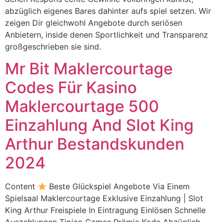
abzüglich eigenes Bares dahinter aufs spiel setzen. Wir
zeigen Dir gleichwohl Angebote durch seriösen
Anbietern, inside denen Sportlichkeit und Transparenz
großgeschrieben sie sind.
Mr Bit Maklercourtage
Codes Für Kasino
Maklercourtage 500
Einzahlung And Slot King
Arthur Bestandskunden
2024
Content
Beste Glückspiel Angebote Via Einem
Spielsaal Maklercourtage Exklusive Einzahlung | Slot
King Arthur Freispiele In Eintragung Einlösen Schnelle