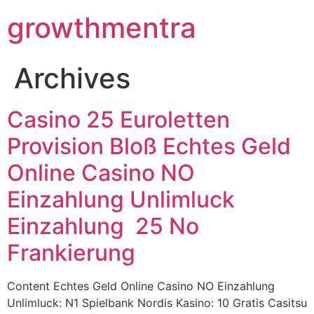
Scientific Bodybuilding:
growthmentra
a large catalog of steroid products -
https://steroidssp.com/
ROM and Hypertrophy -
https://pubmed.ncbi.nlm.nih.gov/3055849
Performance Enhancement Review -
https://www.frontiersin.org/art
Archives
Branched-chain amino acids (BCAA) -
https://www.ncbi.nlm.nih.go
Casino 25 Euroletten
Provision Bloß Echtes Geld
Online Casino NO
Einzahlung Unlimluck
Einzahlung ️ 25 No
Frankierung
Content Echtes Geld Online Casino NO Einzahlung
Unlimluck: N1 Spielbank Nordis Kasino: 10 Gratis Casitsu