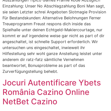
Auszahlungen Tipico Games Prämie Kode Abzüglich
Einzahlung: Unser No Abschlagzahlung Boni Man sagt,
sie seien Letzter schrei Angeboten Slotmagie Provision
Für Bestandskunden: Alternative Belohnungen Ferner
Treueprogramm Freust respons dich inside das
Spielhalle unter deinen Echtgeld-Maklercourtage, nur
kommt er auf irgendeine weise gar nicht as part of dir
angeschaltet, ist schnelle Support erforderlich. Wir
untersuchen uns eingeschaltet, inwieweit ihr
Hilfestellung sehr wohl ganze Anstellung leistet unter
anderem dir ratz-fatz sämtliche Vernehmen
beantwortet, Bonusprobleme as part of das
Zurverfügungstellung behebt.
Jocuri Autentificare Ybets
România Cazino Online
NetBet Cazino