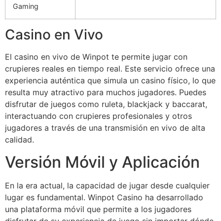
Gaming
Casino en Vivo
El casino en vivo de Winpot te permite jugar con
crupieres reales en tiempo real. Este servicio ofrece una
experiencia auténtica que simula un casino físico, lo que
resulta muy atractivo para muchos jugadores. Puedes
disfrutar de juegos como ruleta, blackjack y baccarat,
interactuando con crupieres profesionales y otros
jugadores a través de una transmisión en vivo de alta
calidad.
Versión Móvil y Aplicación
En la era actual, la capacidad de jugar desde cualquier
lugar es fundamental. Winpot Casino ha desarrollado
una plataforma móvil que permite a los jugadores
disfrutar de su experiencia de juego sin importar dónde