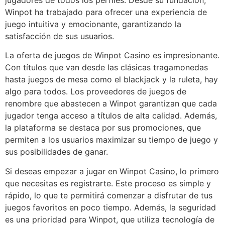
jugadores de todos los perfiles. Desde su fundación,
Winpot ha trabajado para ofrecer una experiencia de
juego intuitiva y emocionante, garantizando la
satisfacción de sus usuarios.
La oferta de juegos de Winpot Casino es impresionante.
Con títulos que van desde las clásicas tragamonedas
hasta juegos de mesa como el blackjack y la ruleta, hay
algo para todos. Los proveedores de juegos de
renombre que abastecen a Winpot garantizan que cada
jugador tenga acceso a títulos de alta calidad. Además,
la plataforma se destaca por sus promociones, que
permiten a los usuarios maximizar su tiempo de juego y
sus posibilidades de ganar.
Si deseas empezar a jugar en Winpot Casino, lo primero
que necesitas es registrarte. Este proceso es simple y
rápido, lo que te permitirá comenzar a disfrutar de tus
juegos favoritos en poco tiempo. Además, la seguridad
es una prioridad para Winpot, que utiliza tecnología de