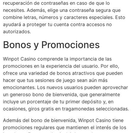
recuperación de contraseñas en caso de que lo
necesites. Además, elige una contraseña segura que
combine letras, números y caracteres especiales. Esto
ayudará a proteger tu cuenta contra accesos no
autorizados.
Bonos y Promociones
Winpot Casino comprende la importancia de las
promociones en la experiencia del usuario. Por ello,
ofrece una variedad de bonos atractivos que pueden
hacer que tus sesiones de juego sean aún más
emocionantes. Los nuevos usuarios pueden aprovechar
un generoso bono de bienvenida, que generalmente
incluye un porcentaje de tu primer depósito y, en
ocasiones, giros gratis en tragamonedas seleccionadas.
Además del bono de bienvenida, Winpot Casino tiene
promociones regulares que mantienen el interés de los