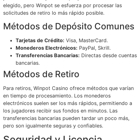
elegido, pero Winpot se esfuerza por procesar las
solicitudes de retiro lo más rápido posible.
Métodos de Depósito Comunes
Tarjetas de Crédito:
Visa, MasterCard.
Monederos Electrónicos:
PayPal, Skrill.
Transferencias Bancarias:
Directas desde cuentas
bancarias.
Métodos de Retiro
Para retiros, Winpot Casino ofrece métodos que varían
en tiempo de procesamiento. Los monederos
electrónicos suelen ser los más rápidos, permitiendo a
los jugadores recibir sus fondos en minutos. Las
transferencias bancarias pueden tardar un poco más,
pero son igualmente seguras y confiables.
Seguridad y Licencia