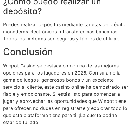
¿Cómo puedo realizar un
depósito?
Puedes realizar depósitos mediante tarjetas de crédito,
monederos electrónicos o transferencias bancarias.
Todos los métodos son seguros y fáciles de utilizar.
Conclusión
Winpot Casino se destaca como una de las mejores
opciones para los jugadores en 2026. Con su amplia
gama de juegos, generosos bonos y un excelente
servicio al cliente, este casino online ha demostrado ser
fiable y emocionante. Si estás listo para comenzar a
jugar y aprovechar las oportunidades que Winpot tiene
para ofrecer, no dudes en registrarte y explorar todo lo
que esta plataforma tiene para ti. ¡La suerte podría
estar de tu lado!