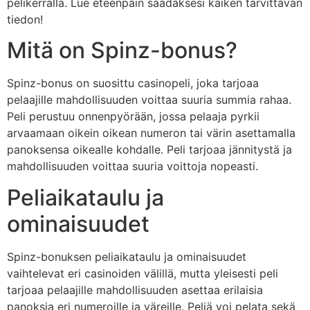
pelikerralla. Lue eteenpäin saadaksesi kaiken tarvittavan
tiedon!
Mitä on Spinz-bonus?
Spinz-bonus on suosittu casinopeli, joka tarjoaa
pelaajille mahdollisuuden voittaa suuria summia rahaa.
Peli perustuu onnenpyörään, jossa pelaaja pyrkii
arvaamaan oikein oikean numeron tai värin asettamalla
panoksensa oikealle kohdalle. Peli tarjoaa jännitystä ja
mahdollisuuden voittaa suuria voittoja nopeasti.
Peliaikataulu ja
ominaisuudet
Spinz-bonuksen peliaikataulu ja ominaisuudet
vaihtelevat eri casinoiden välillä, mutta yleisesti peli
tarjoaa pelaajille mahdollisuuden asettaa erilaisia
panoksia eri numeroille ja väreille. Peliä voi pelata sekä